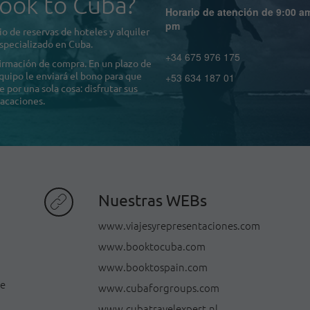
ook to Cuba?
Horario de atención de 9:00 a
pm
o de reservas de hoteles y alquiler
specializado en Cuba.
+34 675 976 175
firmación de compra. En un plazo de
quipo le enviará el bono para que
+53 634 187 01
por una sola cosa: disfrutar sus
acaciones.
Nuestras WEBs
www.viajesyrepresentaciones.com
www.booktocuba.com
www.booktospain.com
de
www.cubaforgroups.com
www.cubatravelexpert.nl