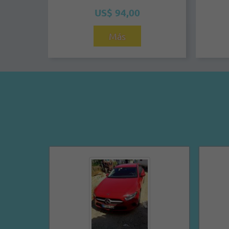
US$ 94,00
Más
Yandriev Ramirez