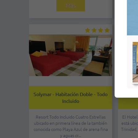
Más
Solymar - Habitación Doble - Todo
Trinidad
Incluido
Resort Todo Incluido Cuatro Estrellas
El Hotel
ubicado en primera línea de la también
está ubi
conocida como Playa Azul de arena fina
Trinidad,
y aguas cr...