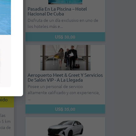
Pasadía En La Piscina – Hotel
Nacional De Cuba
Disfruta de un día exclusivo en uno de
los hoteles más e...
US$ 30,00
Aeropuerto Meet & Greet Y Servicios
De Salón VIP - A La Llegada
Posee un personal de servicio
altamente calificado y con experiencia,
ch -
...
uido
US$ 35,00
llas
a 5 km
cia de