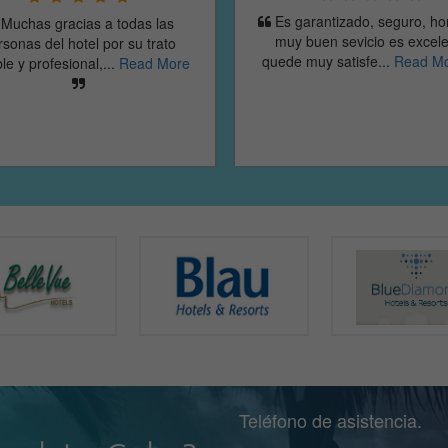
garantizado, seguro, honesto,
y buen sevicio es excelente
I definitely recommend t
e muy satisfe...
Read More
agency for any booking of c
hotels, etc to Cuba....
Read M
Teléfono de asistencia.