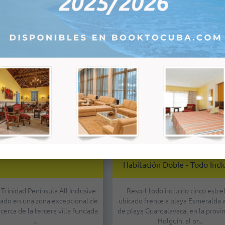
Más
Más
 Península - Habitación Doble
Grand Muthu Almirante Bea
Habitación Doble - Todo Incl
 Trinidad Península All Inclusive
Resort todo incluido cinco estre
cado en una zona excepcional de
ubicado frente a playa Esmeralda 
 cerca de la tercera villa fundada
de playa Guardalavaca, en la provin
...
Holguín, al or...