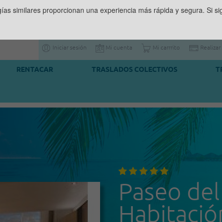
gías similares proporcionan una experiencia más rápida y segura. Si 
Iniciar sesión
Mi cuenta
Mi carrrito
Realizar
RENTACAR
TRASLADOS COLECTIVOS
T
Paseo del
Habitació