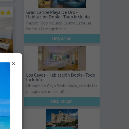
Gran Caribe Playa De Oro -
Habitación Doble - Todo Incluido
Resort Todo Incluido Cuatro Estrellas,
frente a la magnífica pl...
US$ 68,00
×
 -
Los Cayos - Habitación Doble - Todo
uido
Incluido
Ubicado en Cayo Santa María, uno de los
paisajes naturales m&aa...
as en
ta con
US$ 150,00
es