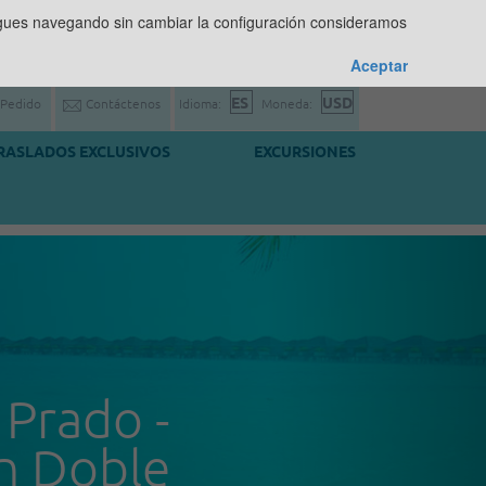
sigues navegando sin cambiar la configuración consideramos
Aceptar
 Pedido
Contáctenos
Idioma:
Moneda:
RASLADOS EXCLUSIVOS
EXCURSIONES
 Prado -
n Doble