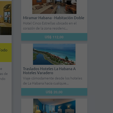
Miramar Habana - Habitación Doble
Hotel Cinco Estrellas ubicado en el
corazón de la zona residenc...
US$ 112,00
 Todo
je
Traslados Hoteles La Habana A
Hoteles Varadero
as de
Viaje cómodamente desde los hoteles
ondo
de La Habana hacia cualquie...
US$ 20,00