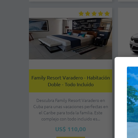
Family Resort Varadero - Habitación
Econó
Doble - Todo Incluido
Descubra Family Resort Varadero en
Modelo: 
Cuba para unas vacaciones perfectas en
/ 
el Caribe para toda la familia. Este
Aer
complejo con todo incluido es...
conf
US$ 110,00