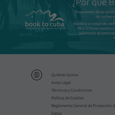
¿Por qué B
Disponemos de un servici
de coches e
Recibirá un email de con
48 a 72 horas nuestro e
solamente se preocupe 
v
Quiénes Somos
Aviso Legal
Términos y Condiciones
Política de Cookies
Reglamento General de Protección 
Datos