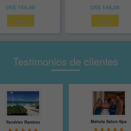
US$ 156,00
US$ 144,00
Más
Más
Testimonios de clientes
Mahela Salon-Spa
Anabel SA