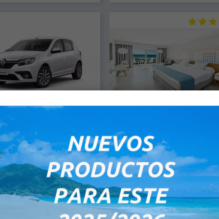
mico Automático - Seguro
Internacional De Varadero
Incluido
Habitación Doble - Todo Incl
Hyundai Grand i 10 / Kia Picanto
Hotel Todo Incluido Cinco Estrell
Renault Sandero Tarifa de
primera línea de la playa que cuen
opuerto: Todas las reservas
las más modernas prestacion
irmadas en los aeropuerto...
tecnológi...
US$ 115,00
US$ 180,00