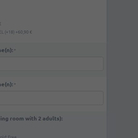
€
L (+18)
+
60,90 €
e(n):
*
e(n):
*
ring room with 2 adults):
 old: Free