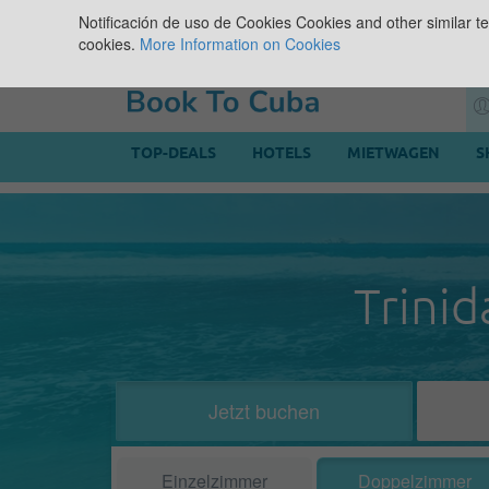
Notificación de uso de Cookies
Cookies and other similar te
cookies.
More Information on Cookies
TOP-DEALS
HOTELS
MIETWAGEN
S
Trini
Jetzt buchen
Einzelzimmer
Doppelzimmer