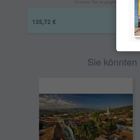
Hinweis: Der angegebene Preis is
135,72 €
Sie könnten 