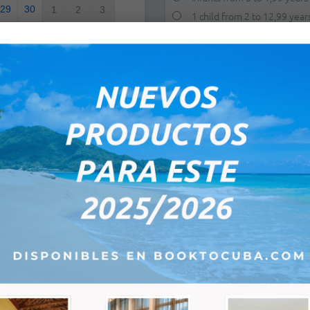
29
30
1
2
3
1 child from 2 to 12,99 year
2 children from 2 to 12,99 y
6
7
8
9
10
E-Mail:
*
Bemerkungen:
0PM
0PM