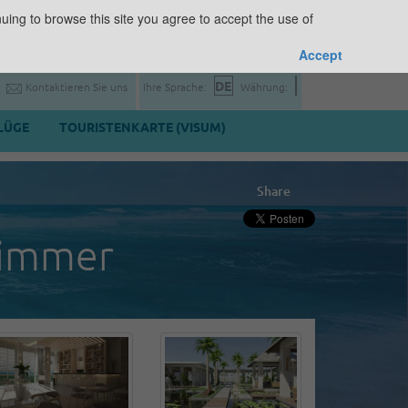
uing to browse this site you agree to accept the use of
Accept
Kontaktieren Sie uns
Ihre Sprache:
Währung:
LÜGE
TOURISTENKARTE (VISUM)
Share
zimmer