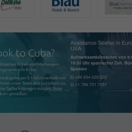
Assistance-Telefon in Eur
USA
ok to Cuba?
Aufmerksamkeitszeiten von 9:
19:00 Uhr spanischer Zeit. Bür
lisierten Hotel- und Mietwagen-
Spanien
ngsservice in Kuba.
+34 634 026 522
estätigung per E-Mail. Innerhalb von
 Ihnen unser Team den Gutschein zu,
+1 786 731 7057
 eine Sache kümmern müssen: Ihren
b zu genießen.