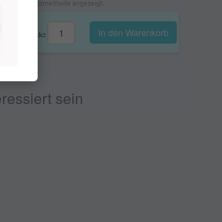
ählten Zahlungsmethode angezeigt.
In den Warenkorb
Stk::
ressiert sein