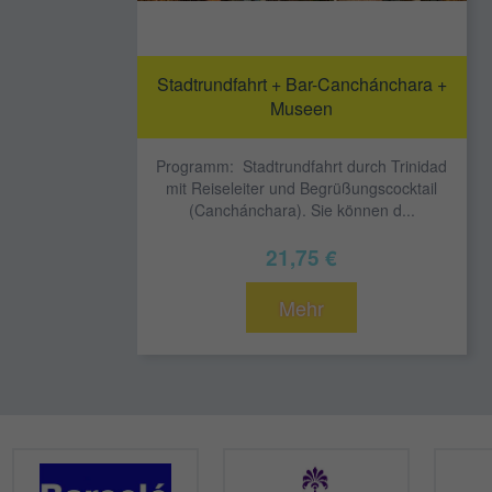
Stadtrundfahrt + Bar-Canchánchara +
Museen
Programm: Stadtrundfahrt durch Trinidad
mit Reiseleiter und Begrüßungscocktail
(Canchánchara). Sie können d...
21,75 €
Mehr