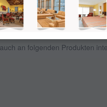
t nicht der Endpreis. Später wird der Gesamtpreis abhängig von der gew
auch an folgenden Produkten inte