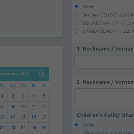
Nichts
Sea View DELUXE
+
22,62 €
DELUXE SWIM - UP
+
31,32 
GRAND PREMIUM THE LEVE
1- Nachname / Vornam
eptember 2026
2- Nachname / Vornam
Tu
We
Th
Fr
Sa
1
2
3
4
5
8
9
10
11
12
Children's Policy (sha
15
16
17
18
19
Nichts
22
23
24
25
26
Infants from 0 to 1,99 years