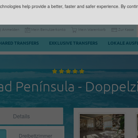
chnologies help provide a better, faster and safer experience. By contin
Anmelden
Mein Benutzerkonto
Mein Warenkorb
Zur Kasse
HARED TRANSFERS
EXKLUSIVE TRANSFERS
LOKALE AUSF
dad Península - Doppel
Details
Dreibettzimmer