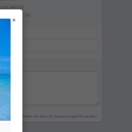
s old:
+
€33.93
ears old:
+
€67.86
×
Felder mit Stern (*) müssen ausgefüllt werden.