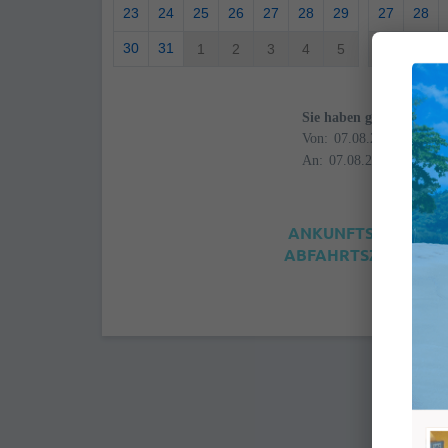
23
24
25
26
27
28
29
27
28
30
31
1
2
3
4
5
4
5
Sie haben gewählt
Von:
An:
ANKUNFTSZEIT: 4:0
ABFAHRTSZEIT: 12:0