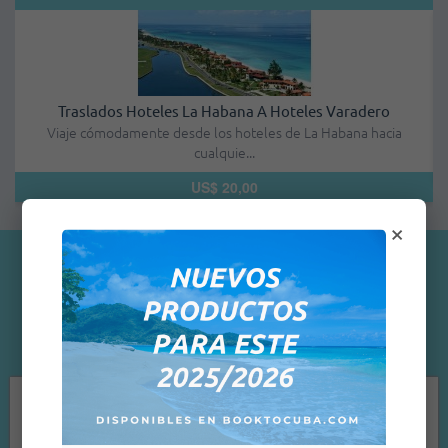
os Hoteles La Habana A Hoteles Varadero
Gran Caribe Playa
odamente desde los hoteles de La Habana hacia
Resort Todo Inclui
cualquie...
US$ 20,00
×
Testimonios de clientes