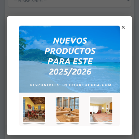
Dirección de recogida si no se hospeda en un
×
hotel
Cantidad de adultos:
*
Idioma:
Observaciones: