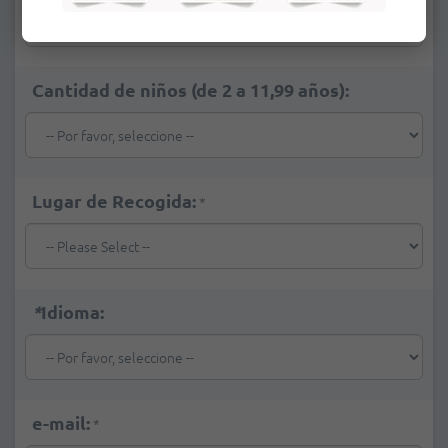
Cantidad de niños (de 2 a 11,99 años):
Lugar de Recogida:
*
*
Idioma:
e-mail:
*