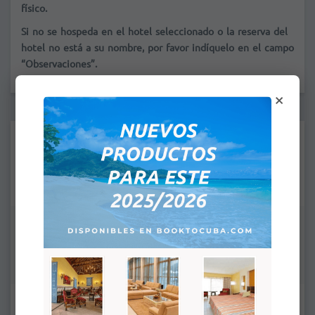
físico.
Si no se hospeda en el hotel seleccionado o la reserva del
hotel no está a su nombre, por favor indíquelo en el campo
“Observaciones”.
×
*
Fecha:
Nombre(s) y Apellidos:
*
*
Cantidad de adultos: