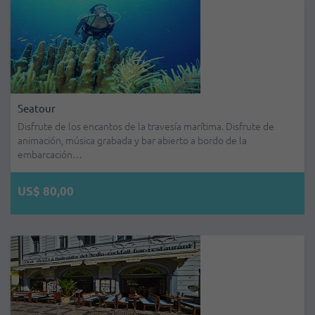
Seatour
Disfrute de los encantos de la travesía marítima. Disfrute de
animación, música grabada y bar abierto a bordo de la
embarcación…
US$ 80,00