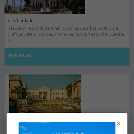
Tres Ciudades
Realice un recorrido panorámico por la ciudad de Santa Clara.
Disfrute visita al Complejo Monumentario Ernesto Che Guevara.
V…
US$ 89,40
×
Habana Colonial
Entrada al Gran Parque Histórico Militar Morro–Cabaña, recorrido