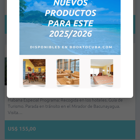
panorámico y a pie por La Habana Metropolitana y Moderna que
in…
US$ 70,00
Habana Especial
Habana Especial Programa: Recogida en los hoteles. Guía de
Turismo. Parada en tránsito en el Mirador de Bacunayagua.
Visita…
US$ 155,00