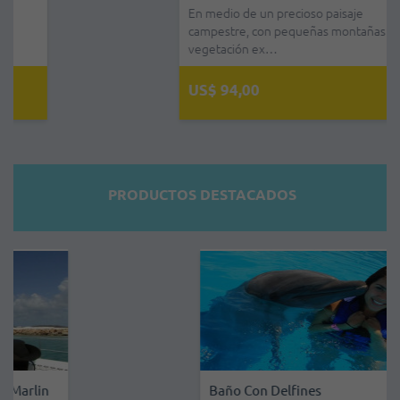
En medio de un precioso paisaje
campestre, con pequeñas montañas de
vegetación ex…
US$ 94,00
PRODUCTOS DESTACADOS
Baño Con Delfines