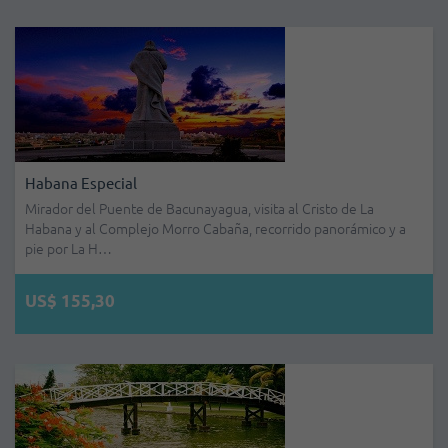
Habana Especial
Mirador del Puente de Bacunayagua, visita al Cristo de La
Habana y al Complejo Morro Cabaña, recorrido panorámico y a
pie por La H…
US$ 155,30