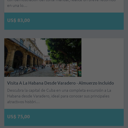
en una lo…
US$ 83,00
Visita A La Habana Desde Varadero - Almuerzo Incluido
Descubra la capital de Cuba en una completa excursión a La
Habana desde Varadero, ideal para conocer sus principales
atractivos históri…
US$ 75,00