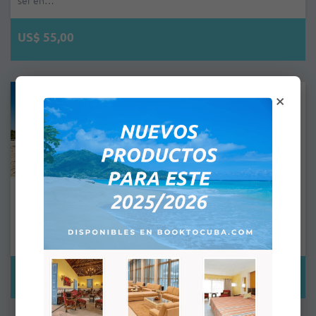
ser en…
US$ 55,00
×
Traslado Desde Playas Del Este A Ciudad De La Habana
Traslado privado desde Playas del Este a Ciudad de La Habana.
Distancia: 45km por Vía Blanca. Recogida: La hora de recogida
pu…
US$ 36,00