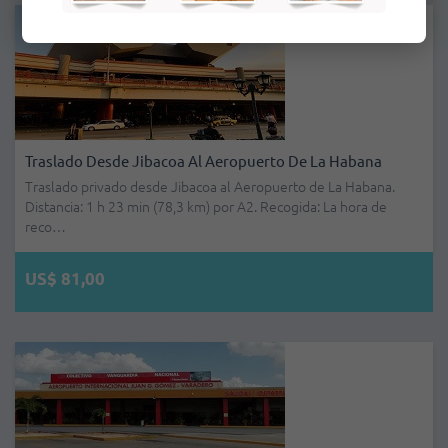
Traslado Desde Jibacoa Al Aeropuerto De La Habana
Traslado privado desde Jibacoa al Aeropuerto de La Habana.
Distancia: 1 h 23 min (78,3 km) por A2. Recogida: La hora de
reco…
US$ 81,00