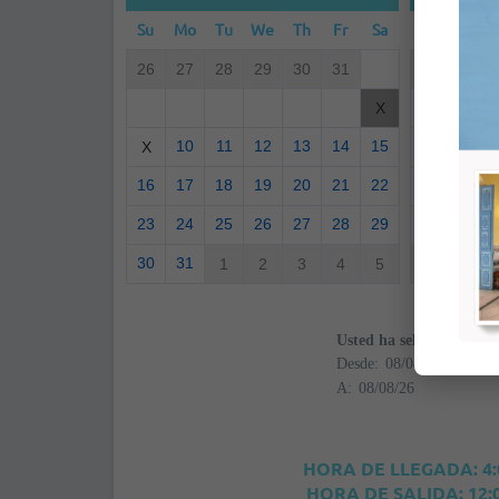
Su
Mo
Tu
We
Th
Fr
Sa
Su
Mo
26
27
28
29
30
31
30
31
6
7
X
10
11
12
13
14
15
13
14
X
16
17
18
19
20
21
22
20
21
23
24
25
26
27
28
29
27
28
30
31
1
2
3
4
5
4
5
Usted ha seleccionado
Desde:
A:
HORA DE LLEGADA: 4
HORA DE SALIDA: 12: