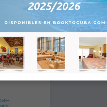
Tu
We
Th
Fr
Sa
1
2
3
4
5
8
9
10
11
12
15
16
17
18
19
22
23
24
25
26
29
30
1
2
3
6
7
8
9
10
:00PM
00PM