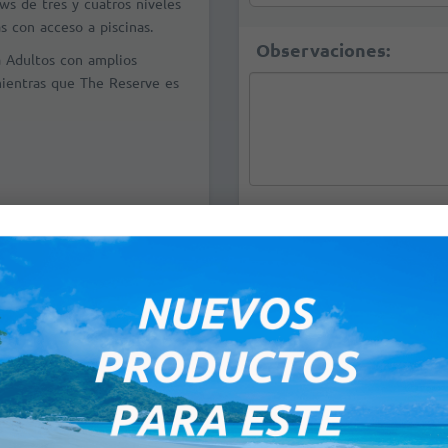
ws de tres y cuatros niveles
as con acceso a piscinas.
Observaciones:
a Adultos con amplios
mientras que The Reserve es
eptember 2026