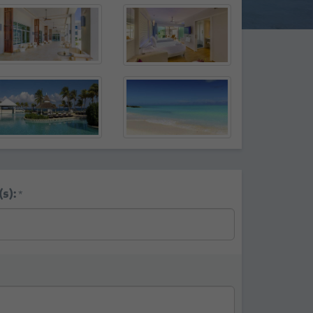
s):
*