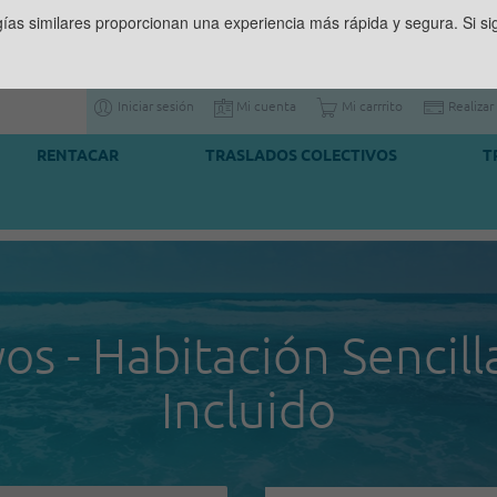
gías similares proporcionan una experiencia más rápida y segura. Si 
Iniciar sesión
Mi cuenta
Mi carrrito
Realizar
RENTACAR
TRASLADOS COLECTIVOS
T
os - Habitación Sencill
Incluido