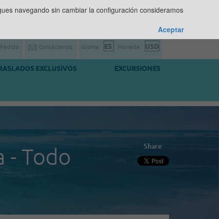
sigues navegando sin cambiar la configuración consideramos
Aceptar
 Pedido
Contáctenos
Idioma:
Moneda:
RASLADOS EXCLUSIVOS
EXCURSIONES
Share
a - Todo