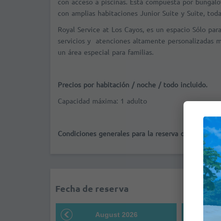
con acceso a piscinas. Está compuesta por bungalo
con amplias habitaciones Junior Suite y Suite, tod
Royal Service at Los Cayos, es un espacio Sólo par
servicios y atenciones altamente personalizadas 
un área especial para familias.
Precios por habitación / noche / todo incluido.
Capacidad máxima: 1 adulto
Condiciones generales para la reserva de hoteles
Fecha de reserva
August 2026
S