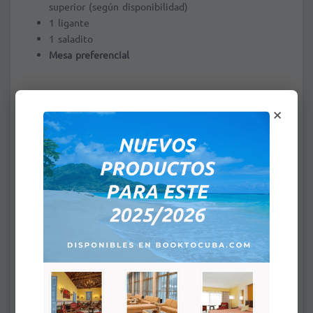
superior (según disponibilidad)
1 ligante
1 saladito
Mesa preferencial
VIP – Salón Panorámico
×
Una experiencia exclusiva en un salón climatizado con
vista panorámica, acceso diferenciado y servicio premium.
Capacidad limitada
.
Acceso VIP y atención personalizada
Barra abierta premium
Ubicación panorámica
Las inclusiones pueden variar según operación y
disponibilidad.
La representante debe entregar las entradas, por favor
escribir en observaciones los datos de su alojamiento.
CONDICIONES GENERALES DE LA CONTRATACION DE