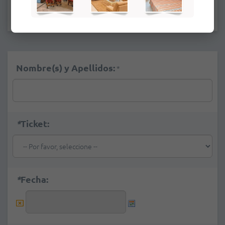
EXCURSIONES
Nombre(s) y Apellidos:
*
*
Ticket:
*
Fecha: