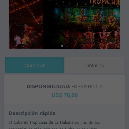
Comprar
Detalles
DISPONIBILIDAD:
EN EXISTENCIA
US$ 70,00
Descripción rápida
El
Cabaret Tropicana de La Habana
es uno de los
espectáculos más icónicos de Cuba y una visita