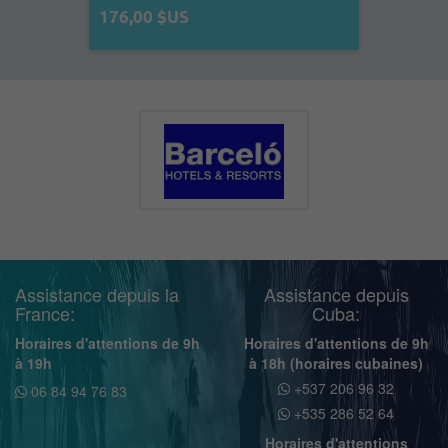
176,00 $US
Assistance depuis la
Assistance depuis
France:
Cuba:
Horaires d'attentions de 9h
Horaires d'attentions de 9h
à 19h
à 18h (horaires cubaines)
+537 206 96 32
06 84 94 76 83
+535 286 52 64
Horaires d'attentions