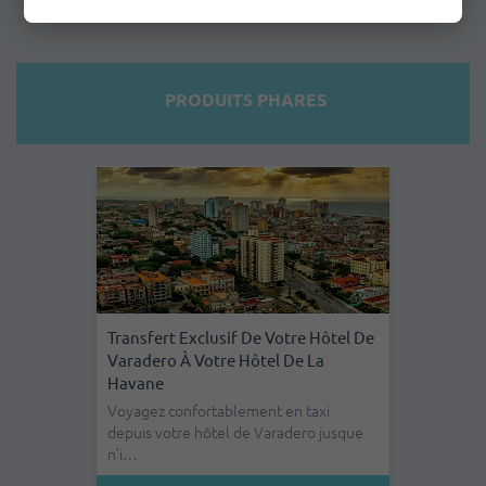
PRODUITS PHARES
Transfert Exclusif De Votre Hôtel De
Varadero À L'aéroport De La Havane
Voyagez confortablement en taxi
depuis votre hôtel de Varadero à
l'Aéropo…