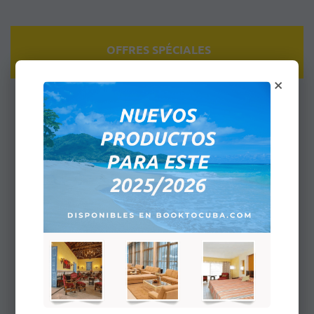
OFFRES SPÉCIALES
×
Jibacoa - Chambre Double - Tout
Compris
Le Jibacoa se compose de 250 chambres
réparties sur dix-huit bâtiments de deux
é…
94,00 $US