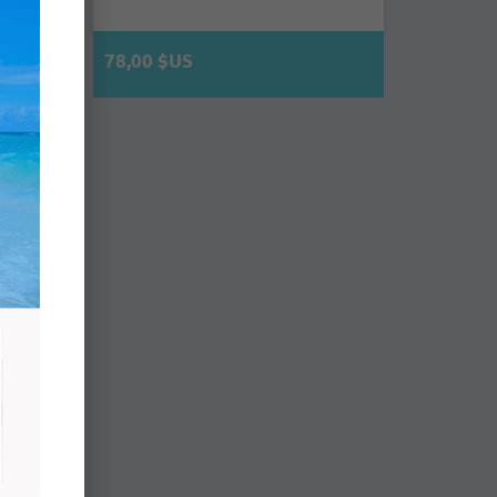
78,00 $US
Double
e de la
abana