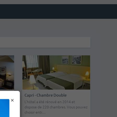
ambre
Capri - Chambre Double
×
L’hôtel a été rénové en 2014 et
dispose de 220 chambres. Vous pouvez
 très
choisir entr…
uipées