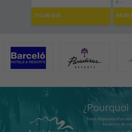
é…
les…
94,00 $US
112,00 $US
110,
1
¿Pourquoi
Nous disposons d'un serv
locations de voi
Une fois votre achat eff