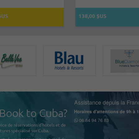
réservation…
avec…
00 $US
38,00 $US
115,00 $US
82,00 $US
Assistance depuis la Fran
 Book to Cuba?
Horaires d'attentions de 9h à 
06 84 94 76 83
ice de réservations d'hôtels et de
tures spécialisé sur Cuba.
ectué, vous receverez un e-mail de