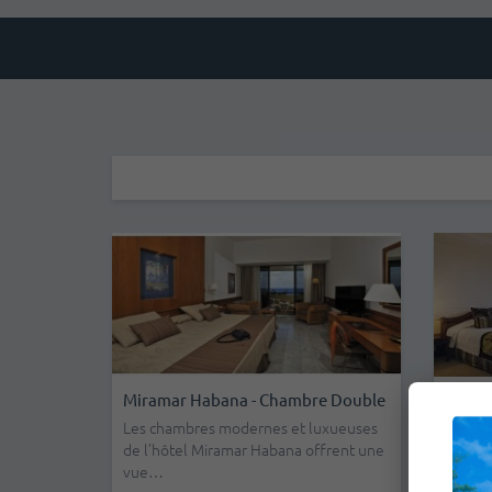
Miramar Habana - Chambre Double
Parqu
Les chambres modernes et luxueuses
Cet hô
de l’hôtel Miramar Habana offrent une
confor
vue…
bâtim