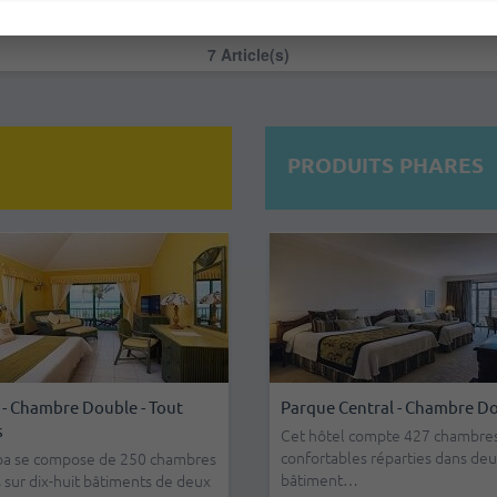
7 Article(s)
PRODUITS PHARES
y Resort Varadero - Chambre
arque Central - Chambre Double
Voiture Économique Automatiq
Hotel Nacional De Cuba -
e - Tout Compris
Assurance Incluse
Double
et hôtel compte 427 chambres
onfortables réparties dans deux
rez le Family Resort Varadero à
Modèle: Hyundai Grand i 10 / Kia P
L'hôtel dispose de 426 chamb
âtiment…
our des vacances parfaites dans
/ MG3 Tarif d’aéroport: Toute
confortables et entièrement