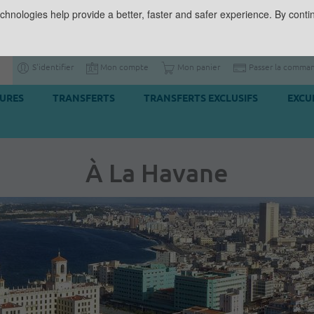
chnologies help provide a better, faster and safer experience. By contin
S'identifier
Mon compte
Mon panier
Passer la comma
TURES
TRANSFERTS
TRANSFERTS EXCLUSIFS
EXCU
À La Havane