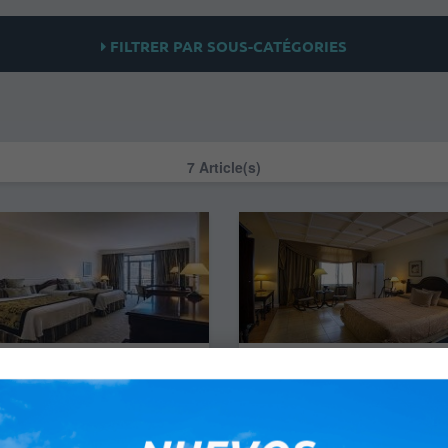
FILTRER PAR SOUS-CATÉGORIES
7 Article(s)
e Central - Chambre Double
Hotel Nacional De Cuba - Ch
Double
tel compte 427 chambres
tables réparties dans deux
L'hôtel dispose de 426 chambres
e…
confortables et entièrement éq