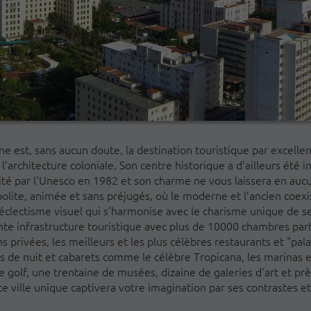
ne est, sans aucun doute, la destination touristique par excelle
 l’architecture coloniale. Son centre historique a d'ailleurs été i
té par l'Unesco en 1982 et son charme ne vous laissera en aucun
lite, animée et sans préjugés, où le moderne et l’ancien coexis
clectisme visuel qui s'harmonise avec le charisme unique de ses
nte infrastructure touristique avec plus de 10000 chambres par
 privées, les meilleurs et les plus célèbres restaurants et "pal
s de nuit et cabarets comme le célèbre Tropicana, les marinas et
de golf, une trentaine de musées, dizaine de galeries d'art et pr
te ville unique captivera votre imagination par ses contrastes et