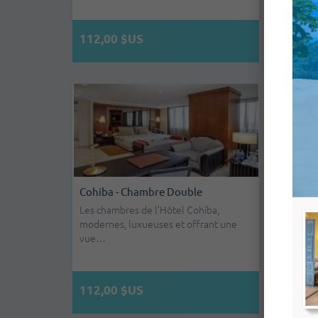
112,00 $US
138,
Cohiba - Chambre Double
Grand
Doubl
Les chambres de l’Hôtel Cohíba,
modernes, luxueuses et offrant une
L'Ibero
vue…
propos
vous o
112,00 $US
176,