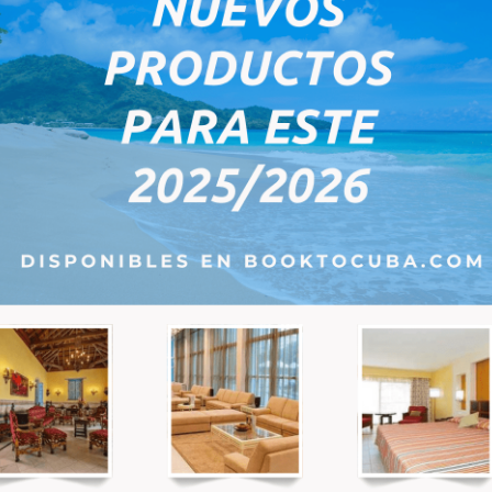
ave…
00 $US
82,00 $US
 Hotel Packard - Chambre
Paseo Del Prado - Chambre 
e Deluxe
Hôtel cinq étoiles situé au centr
capitale cubaine, Le Royalton H
star Grand Hôtel Packard
P…
e de chambres conçues pour
ffrir d…
00 $US
150,00 $US