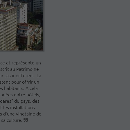
nce et représente un
nscrit au Patrimoine
 cas indifférent. La
tent pour offrir un
 habitants. A cela
tagées entre hôtels,
adares" du pays, des
 les installations
ès d’une vingtaine de
 sa culture.