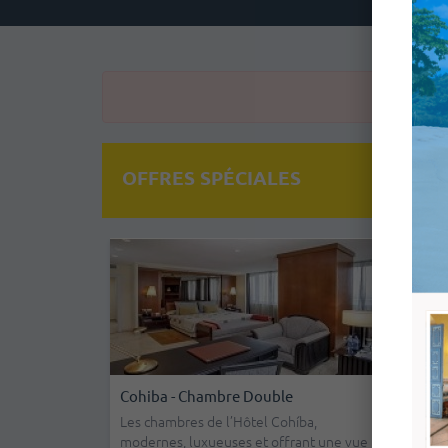
OFFRES SPÉCIALES
 - Chambre
Cohiba - Chambre Double
Jibaco
Compr
Les chambres de l’Hôtel Cohíba,
modernes, luxueuses et offrant une vue
mbres très
Le Jib