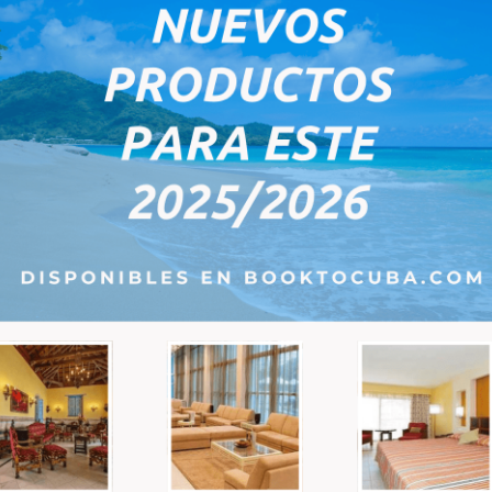
Sorry :(
Aucun produits ne correspond à cette sélection.
a - Chambre Double - Tout
Family Resort Varadero - Cha
is
Double - Tout Compris
acoa se compose de 250 chambres
Découvrez le Family Resort Varad