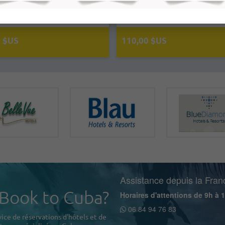
es sur dix-huit bâtiments de deux
Cuba pour des vacances parfaites
les…
0 $US
110,00 $US
Assistance depuis la Fran
 Book to Cuba?
Horaires d'attentions de 9h à 
06 84 94 76 83
ice de réservations d'hôtels et de