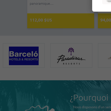
panoramique…
nt équipées
réparti
é…
112,00 $US
94,0
¿Pourquoi
Nous disposons d'un serv