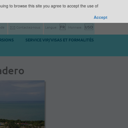
uing to browse this site you agree to accept the use of
Accept
nde
Contactez-nous
Langue:
Monnaie:
RSIONS
SERVICE VIP/VISAS ET FORMALITÉS
radero