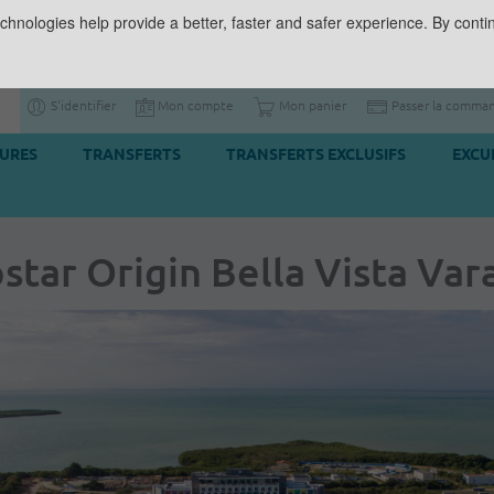
chnologies help provide a better, faster and safer experience. By contin
S'identifier
Mon compte
Mon panier
Passer la comma
TURES
TRANSFERTS
TRANSFERTS EXCLUSIFS
EXCU
star Origin Bella Vista Va