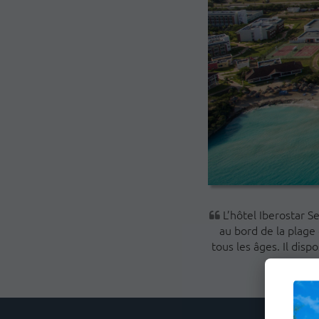
L’hôtel Iberostar Se
au bord de la plage 
tous les âges. Il dis