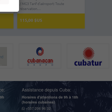
 dans
/ MG3 Tarif d’aéroport: Toute
propose de jo
réservation…
moderne et 
115,00 $US
180,00 $U
ce:
Assistance depuis Cuba:
19h
Horaires d'attentions de 9h à 18h
(horaires cubaines)
+537 206 96 32