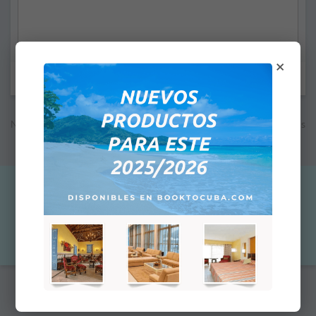
×
Les champs marqués d'un astérisque * sont obligatoires.
Note: Le prix indiqué n'est pas le prix final; à la prochaine étape vous
verrez le prix total en fonction de la méthode de paiement
sélectionnée pour cette commande
160,00 $US
Qty:
Ajouter au panier