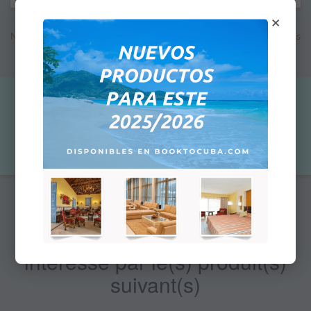
×
Note: Le prix indiqué n'est pas le prix final; à la prochaine étape vous
verrez le prix total en fonction de la méthode de paiement
sélectionnée pour cette commande
52,00 $US
Qty:
Ajouter au panier
Vous pourriez être également
intéressé par le(s) produit(s)
suivant(s)