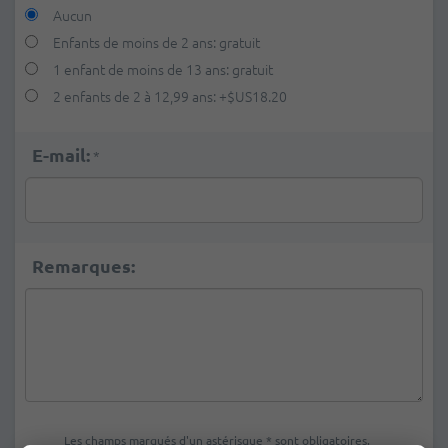
Aucun
Enfants de moins de 2 ans: gratuit
1 enfant de moins de 13 ans: gratuit
2 enfants de 2 à 12,99 ans:
+
$US18.20
E-mail:
*
Remarques:
Les champs marqués d'un astérisque * sont obligatoires.