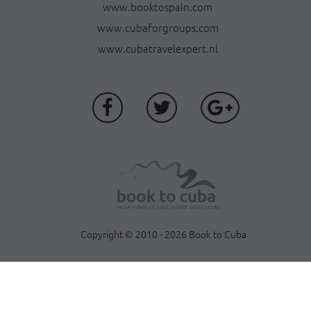
www.booktospain.com
www.cubaforgroups.com
www.cubatravelexpert.nl
Copyright © 2010 - 2026 Book to Cuba