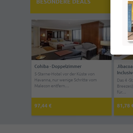
BESONDERE DEALS
Cohiba - Doppelzimmer
Jibacoa - Doppelzi
Inclusive
5-Sterne-Hotel vor der Küste von
Havanna, nur wenige Schritte vom
ge
Das 4 -Sterne-Hotel 
Malecon entfern…
Breezes) ist eine de
für…
97,44 €
81,78 €