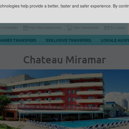
chnologies help provide a better, faster and safer experience. By contin
Anmelden
Mein Benutzerkonto
Mein Warenkorb
Zur Kasse
HARED TRANSFERS
EXKLUSIVE TRANSFERS
LOKALE AUSF
Chateau Miramar