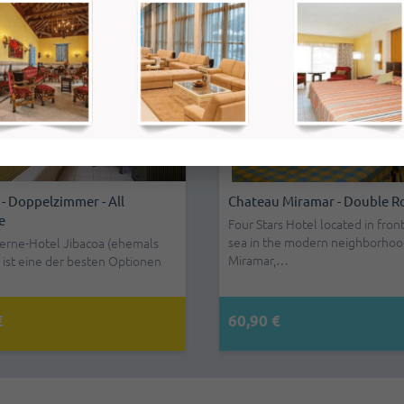
AUSGEZEICHNETE 
mmer - All
Family Resort Varadero -
Chateau Miramar - Double 
Ko
Doppelzimmer - All Inclusive
In
Four Stars Hotel located in front
sea in the modern neighborhoo
Jibacoa (ehemals
Discover Family Resort Varadero in Cuba
Mod
Miramar,…
r besten Optionen
for the perfect Caribbean vacation for
Pic
the…
int
95,70 €
60,90 €
95