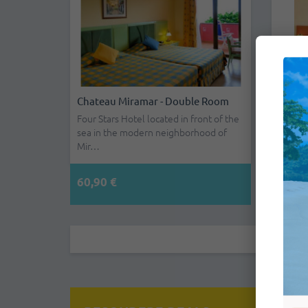
Chateau Miramar - Double Room
Chate
Four Stars Hotel located in front of the
Four St
sea in the modern neighborhood of
sea in
Mir…
Mir…
60,90 €
39,15