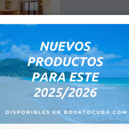
au Miramar - Single Room
ars Hotel located in front of the
 the modern neighborhood of
 €
2 Artikel