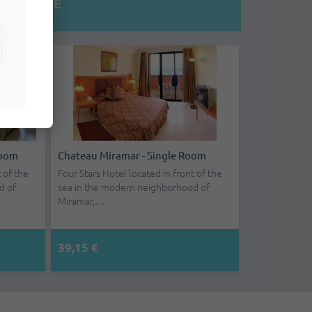
PRODUKTE
Room
mpaktautos - Versicherung
Chateau Miramar - Single Room
Internacional De Varadero -
begriffen
Doppelzimmer - All Inclusiv
 of the
Four Stars Hotel located in front of the
d of
sea in the modern neighborhood of
elle: Hyundai Grand i 10 / Kia
All Inclusive 5-Sterne-Hotel an
Miramar,…
anto / MG3 Flughafengebühr: Alle an
ersten Reihe des Strandes, das
ernati…
seiner kürzl…
,70 €
39,15 €
156,60 €