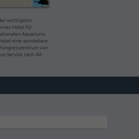
der wichtigsten
hmes Hotel für
 Nationalen Aquariums
s Hotel eine wundebare
m Kongresszentrum von
s-Service nach Alt-