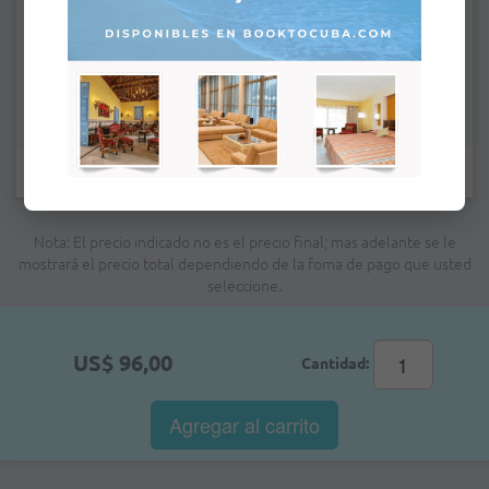
Campos marcados con * son obligatorios.
Nota: El precio indicado no es el precio final; mas adelante se le
mostrará el precio total dependiendo de la foma de pago que usted
seleccione.
US$ 96,00
Cantidad:
Agregar al
carrito