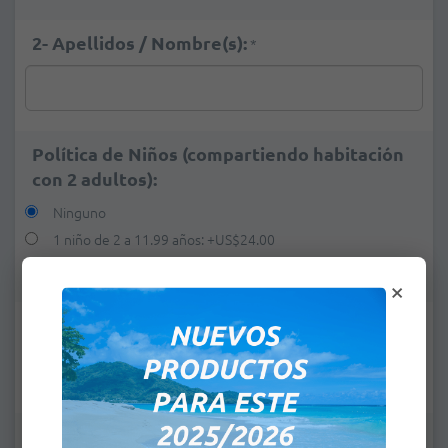
2- Apellidos / Nombre(s):
*
Política de Niños (compartiendo habitación
con 2 adultos):
Ninguno
1 niño de 2 a 11.99 años:
+
US$24.00
2 niños de 2 a 11,99 años:
+
US$48.00
×
e-mail:
*
Observaciones: