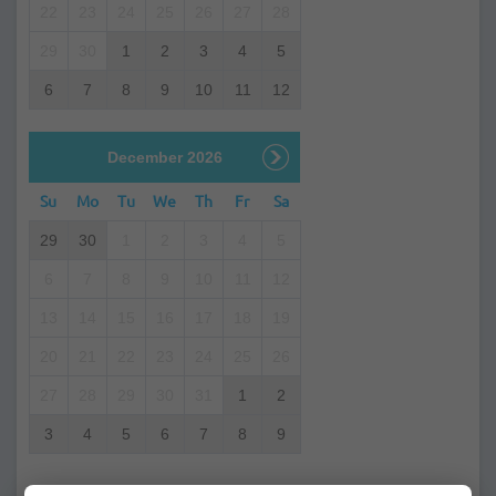
22
23
24
25
26
27
28
29
30
1
2
3
4
5
6
7
8
9
10
11
12
December 2026
Su
Mo
Tu
We
Th
Fr
Sa
29
30
1
2
3
4
5
6
7
8
9
10
11
12
13
14
15
16
17
18
19
20
21
22
23
24
25
26
27
28
29
30
31
1
2
3
4
5
6
7
8
9