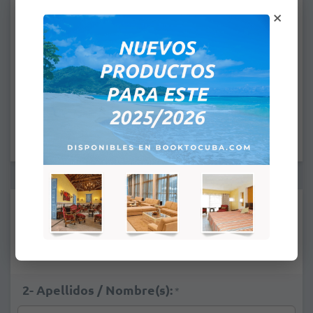
×
Usted ha seleccionado
Desde:
A:
HORA DE LLEGADA: 4:00PM
HORA DE SALIDA: 12:00PM
1- Apellidos / Nombre(s):
*
2- Apellidos / Nombre(s):
*