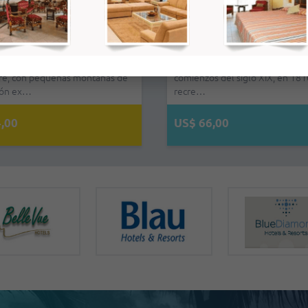
 - Habitación Doble - Todo
Family Resort Varadero - Habitac
Hotel E Caballeriza - Habitac
o
Doble - Todo Incluido
Doble
 de un precioso paisaje
Descubra Family Resort Varadero en
Ocupa una edificación construid
re, con pequeñas montañas de
Cuba para unas vacaciones perfectas
comienzos del siglo XIX, en 181
ión ex…
el Cari…
recre…
,00
US$ 110,00
US$ 66,00