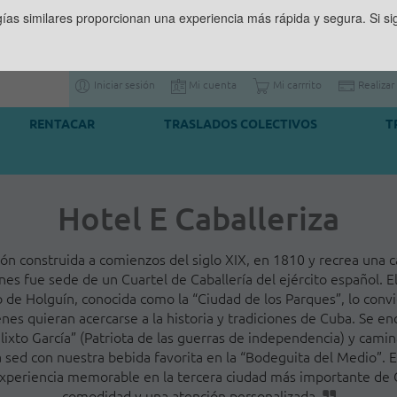
gías similares proporcionan una experiencia más rápida y segura. Si 
Iniciar sesión
Mi cuenta
Mi carrrito
Realizar
RENTACAR
TRASLADOS COLECTIVOS
T
Hotel E Caballeriza
ón construida a comienzos del siglo XIX, en 1810 y recrea una ca
nes fue sede de un Cuartel de Caballería del ejército español. El
o de Holguín, conocida como la “Ciudad de los Parques”, lo convi
enes quieran acercarse a la historia y tradiciones de Cuba. Se e
ixto García” (Patriota de las guerras de independencia) y cam
sed con nuestra bebida favorita en la “Bodeguita del Medio”. Es
xperiencia memorable en la tercera ciudad más importante de C
comodidad y una atención personalizada.