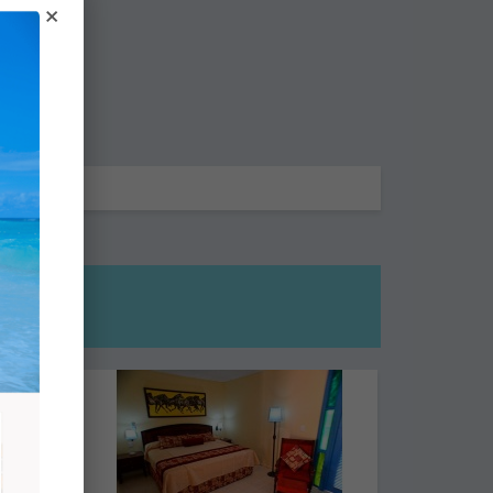
×
CADOS