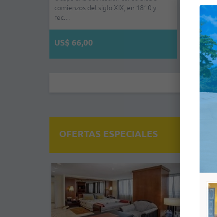
comienzos del siglo XIX, en 1810 y
comienz
rec…
rec…
US$ 66,00
US$ 
OFERTAS ESPECIALES