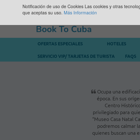
Notificación de uso de Cookies
Las cookies y otras tecnolo
que aceptas su uso.
Más Información
OFERTAS ESPECIALES
HOTELES
SERVICIO VIP/ TARJETAS DE TURISTA
FAQS
Ocupa una edificaci
época. En sus oríge
Centro Históric
privilegiado para qui
“Museo Casa Natal Cal
podremos calmar la 
quienes buscan una e