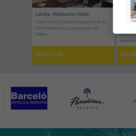
- Habitación
Cohiba - Habitación Doble
Jibacoa
Incluid
Hotel Cinco Estrellas situado frente al
litoral habanero, a pocos pasos del
 una excelente
En medio
Malec…
ón habanero
campest
vegetac
US$ 112,00
US$ 94