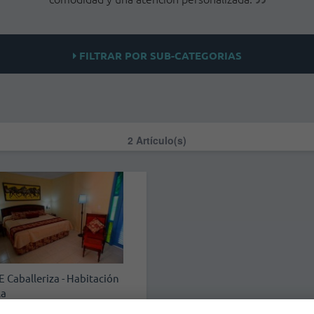
FILTRAR POR SUB-CATEGORIAS
2 Artículo(s)
E Caballeriza - Habitación
la
una edificación construida a