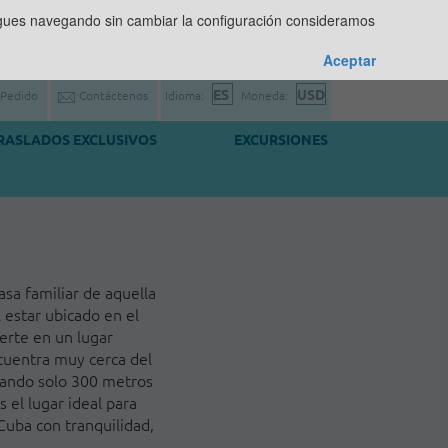
sigues navegando sin cambiar la configuración consideramos
Aceptar
 Pedido
Contáctenos
Idioma:
Moneda:
RASLADOS EXCLUSIVOS
EXCURSIONES
sa familiar de aquella
 estar ubicado en el
erte en un lugar
ncuentra muy cerca del
inando solo 300 metros
 el lugar ideal para
uba con tranquilidad,