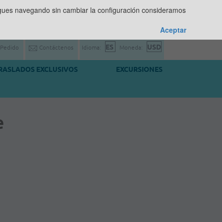
sigues navegando sin cambiar la configuración consideramos
Aceptar
 Pedido
Contáctenos
Idioma:
Moneda:
RASLADOS EXCLUSIVOS
EXCURSIONES
e