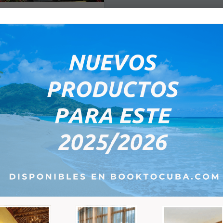
 Del Caribe - Habitación
- Todo Incluido
Mega Todo Incluido Cuatro
as situado en primera línea de
110,00
2 Artículo(s)
PRODUCTOS DESTA