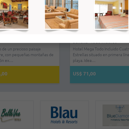
Family Resort Varadero - Habitación
Brisas Del Caribe - Habitació
Económico Automático -
Doble - Todo Incluido
Sencilla - Todo Incluido
Incluido
Descubra Family Resort Varadero en
Hotel Mega Todo Incluido Cuat
Modelo: Hyundai Grand i 10 
Cuba para unas vacaciones perfectas en
Estrellas situado en primera lín
/ Renault Sandero Tarifa d
el Cari…
playa. Idea…
…
US$ 110,00
US$ 71,00
US$ 115,00