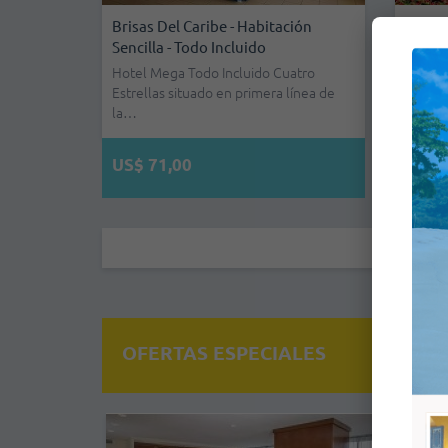
Brisas Del Caribe - Habitación
Brisas
Sencilla - Todo Incluido
Doble 
Hotel Mega Todo Incluido Cuatro
Hotel 
Estrellas situado en primera línea de
Estrell
la…
la…
US$ 71,00
US$ 
OFERTAS ESPECIALES