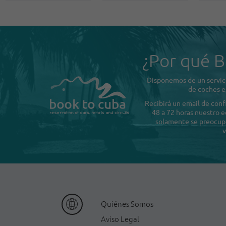
¿Por qué B
Disponemos de un servici
de coches e
Recibirá un email de con
48 a 72 horas nuestro e
solamente se preocupe 
v
Quiénes Somos
Aviso Legal