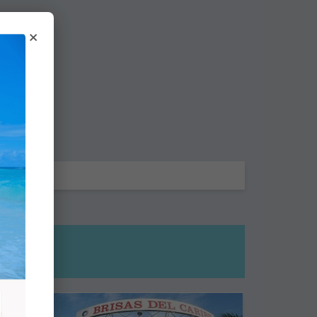
×
CADOS