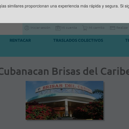
gías similares proporcionan una experiencia más rápida y segura. Si 
Iniciar sesión
Mi cuenta
Mi carrrito
Realizar
RENTACAR
TRASLADOS COLECTIVOS
T
Cubanacan Brisas del Carib