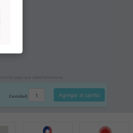
a foma de pago que usted seleccione.
Agregar al
carrito
Cantidad: