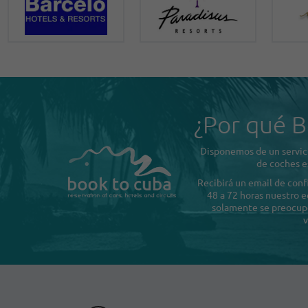
¿Por qué B
Disponemos de un servici
de coches e
Recibirá un email de con
48 a 72 horas nuestro e
solamente se preocupe 
v