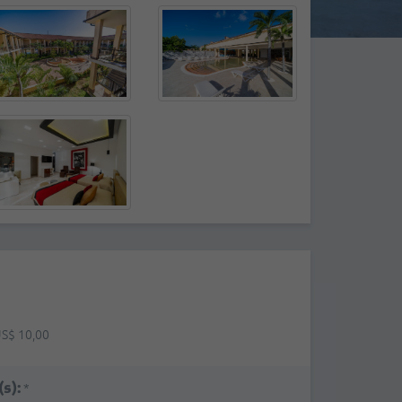
S$ 10,00
s):
*