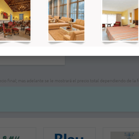
:00PM
00PM
recio final; mas adelante se le mostrará el precio total dependiendo de l