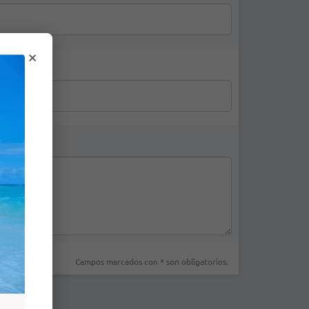
×
Campos marcados con * son obligatorios.