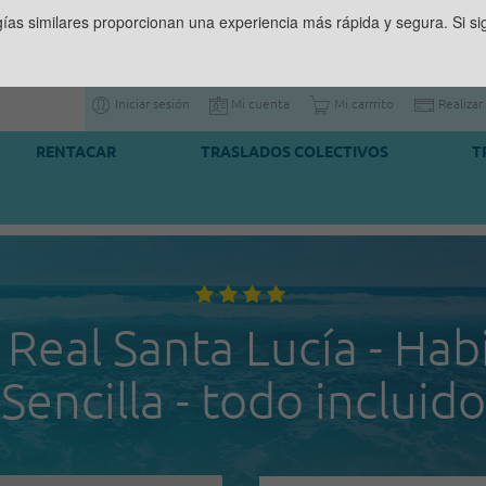
gías similares proporcionan una experiencia más rápida y segura. Si 
Iniciar sesión
Mi cuenta
Mi carrrito
Realizar
RENTACAR
TRASLADOS COLECTIVOS
T
 Real Santa Lucía - Hab
Sencilla - todo incluido