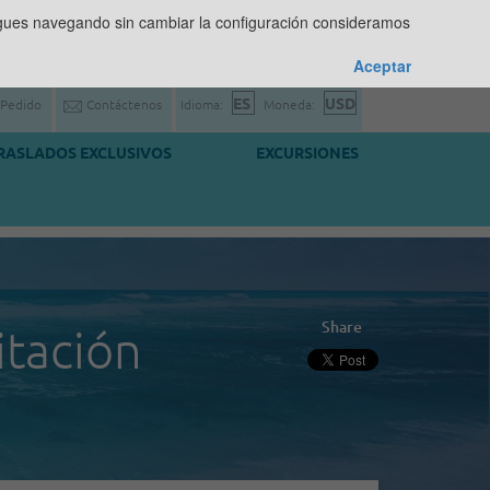
sigues navegando sin cambiar la configuración consideramos
Aceptar
 Pedido
Contáctenos
Idioma:
Moneda:
RASLADOS EXCLUSIVOS
EXCURSIONES
Share
itación