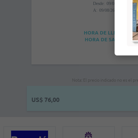
Desde:
A:
HORA DE LLEGADA: 4
HORA DE SALIDA: 12:
Nota: El precio indicado no es el p
US$ 76,00