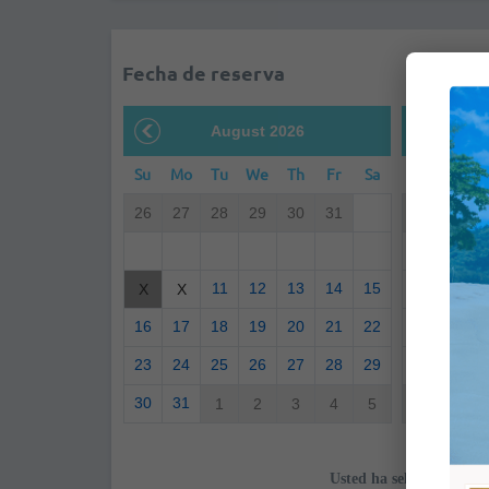
Fecha de reserva
August 2026
S
Su
Mo
Tu
We
Th
Fr
Sa
Su
Mo
26
27
28
29
30
31
30
31
6
7
11
12
13
14
15
13
14
X
X
16
17
18
19
20
21
22
20
21
23
24
25
26
27
28
29
27
28
30
31
1
2
3
4
5
4
5
Usted ha seleccionado