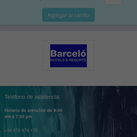
Agregar al
carrito
Teléfono de asistencia.
Horario de atención de 9:00
am a 7:00 pm
+34 675 976 175