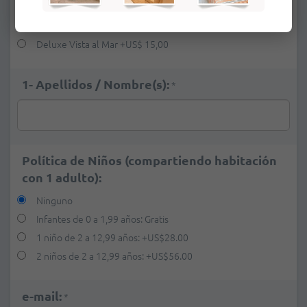
Suplementos:
Ninguno
Deluxe Vista al Mar
+
US$ 15,00
1- Apellidos / Nombre(s):
*
Política de Niños (compartiendo habitación
con 1 adulto):
Ninguno
Infantes de 0 a 1,99 años: Gratis
1 niño de 2 a 12,99 años:
+
US$28.00
2 niños de 2 a 12,99 años:
+
US$56.00
e-mail:
*