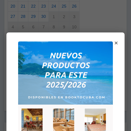
20
21
22
23
24
25
26
27
28
29
30
1
2
3
4
5
6
7
8
9
10
×
Usted ha seleccionado
Desde:
A:
HORA DE LLEGADA: 4:00PM
HORA DE SALIDA: 12:00PM