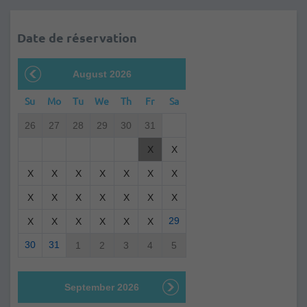
Date de réservation
August 2026
Su
Mo
Tu
We
Th
Fr
Sa
26
27
28
29
30
31
X
X
X
X
X
X
X
X
X
X
X
X
X
X
X
X
29
X
X
X
X
X
X
30
31
1
2
3
4
5
September 2026