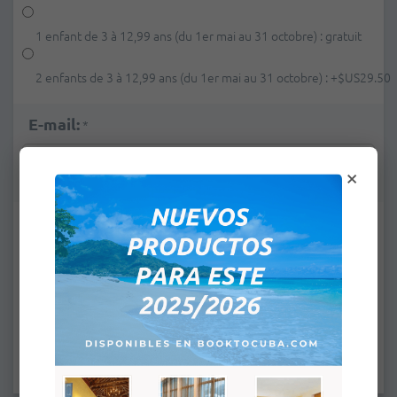
1 enfant de 3 à 12,99 ans (du 1er mai au 31 octobre) : gratuit
2 enfants de 3 à 12,99 ans (du 1er mai au 31 octobre) :
+
$US29.50
E-mail:
*
×
Remarques:
Les champs marqués d'un astérisque * sont obligatoires.