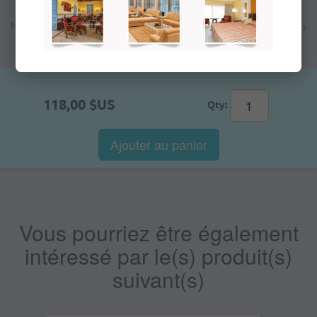
Note: Le prix indiqué n'est pas le prix final; à la prochaine étape vous
verrez le prix total en fonction de la méthode de paiement
sélectionnée pour cette commande
118,00 $US
Qty:
Ajouter au panier
Vous pourriez être également
intéressé par le(s) produit(s)
suivant(s)